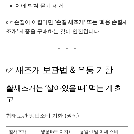
체에 받쳐 물기 제거
👉 손질이 어렵다면
‘손질 새조개’ 또는 ‘회용 손질새
조개’
제품을 구매하는 것이 안전합니다.
✅ 새조개 보관법 & 유통 기한
활새조개는 ‘살아있을 때’ 먹는 게 최
고
형태보관 방법소비 기한 (권장)
활새조개
냉장(5도 이하)
당일~1일 이내 소비