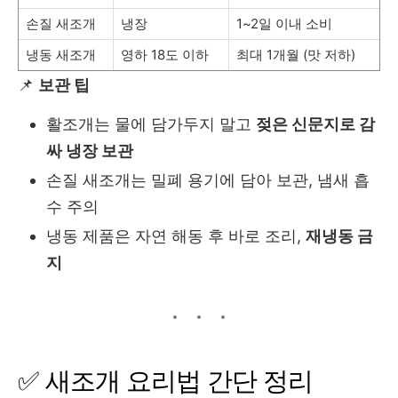
손질 새조개
냉장
1~2일 이내 소비
냉동 새조개
영하 18도 이하
최대 1개월 (맛 저하)
📌
보관 팁
활조개는 물에 담가두지 말고
젖은 신문지로 감
싸 냉장 보관
손질 새조개는 밀폐 용기에 담아 보관, 냄새 흡
수 주의
냉동 제품은 자연 해동 후 바로 조리,
재냉동 금
지
✅ 새조개 요리법 간단 정리