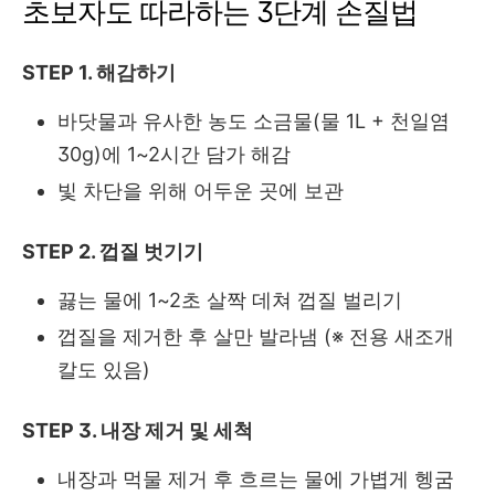
초보자도 따라하는 3단계 손질법
STEP 1. 해감하기
바닷물과 유사한 농도 소금물(물 1L + 천일염
30g)에 1~2시간 담가 해감
빛 차단을 위해 어두운 곳에 보관
STEP 2. 껍질 벗기기
끓는 물에 1~2초 살짝 데쳐 껍질 벌리기
껍질을 제거한 후 살만 발라냄 (※ 전용 새조개
칼도 있음)
STEP 3. 내장 제거 및 세척
내장과 먹물 제거 후 흐르는 물에 가볍게 헹굼