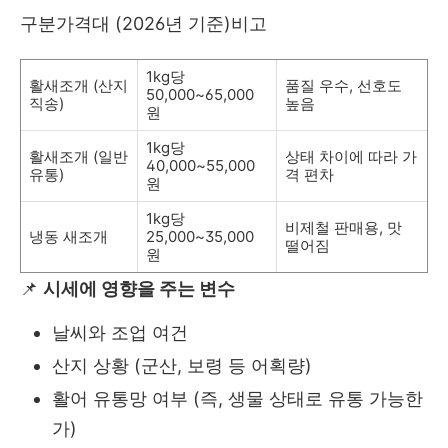
구분가격대 (2026년 기준)비고
1kg당
활새조개 (산지
품질 우수, 선호도
50,000~65,000
직송)
높음
원
1kg당
활새조개 (일반
상태 차이에 따라 가
40,000~55,000
유통)
격 편차
원
1kg당
비제철 판매용, 맛
냉동 새조개
25,000~35,000
떨어짐
원
📌
시세에 영향을 주는 변수
날씨와 조업 여건
산지 상황 (군산, 보령 등 어획량)
활어 유통망 여부 (즉, 생물 상태로 유통 가능한
가)