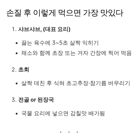
손질 후 이렇게 먹으면 가장 맛있다
샤브샤브, (대표 요리)
끓는 육수에 3~5초 살짝 익히기
채소와 함께 초장 또는 겨자 간장에 찍어 먹음
초회
살짝 데친 후 식혀 초고추장·참기름 버무리기
전골 or 된장국
국물 요리에 넣으면 감칠맛 배가됨