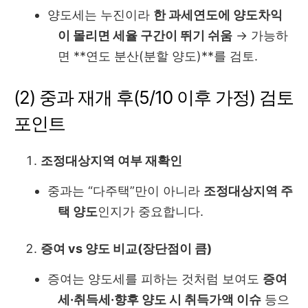
양도세는 누진이라
한 과세연도에 양도차익
이 몰리면 세율 구간이 뛰기 쉬움
→ 가능하
면 **연도 분산(분할 양도)**를 검토.
(2) 중과 재개 후(5/10 이후 가정) 검토
포인트
조정대상지역 여부 재확인
중과는 “다주택”만이 아니라
조정대상지역 주
택 양도
인지가 중요합니다.
증여 vs 양도 비교(장단점이 큼)
증여는 양도세를 피하는 것처럼 보여도
증여
세·취득세·향후 양도 시 취득가액 이슈
등으