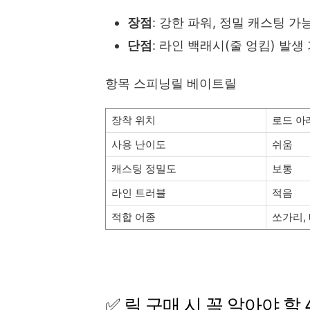
장점
: 강한 파워, 정밀 캐스팅 가
단점
: 라인 백래시(줄 엉킴) 발생
항목 스피닝릴 베이트릴
장착 위치
로드 아
사용 난이도
쉬움
캐스팅 정밀도
보통
라인 트러블
적음
적합 어종
쏘가리,
✅ 릴 구매 시 꼭 알아야 할