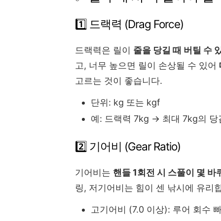
1️⃣ 드랙력 (Drag Force)
드랙력은 릴이
줄을 당길 때 버틸 수 
고, 너무 높으면 릴이 손상될 수 있어
고르는 것이 좋습니다.
단위: kg 또는 kgf
예: 드랙력 7kg → 최대 7kg의
2️⃣ 기어비 (Gear Ratio)
기어비는
핸들 1회전 시 스풀이 몇 
링, 저기어비는 힘이 센 낚시에 유리
고기어비 (7.0 이상): 루어 회수 