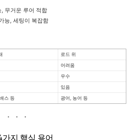
능, 무거운 루어 적합
 가능, 세팅이 복잡함
래
로드 위
어려움
우수
있음
 배스 등
광어, 농어 등
 4가지 핵심 용어