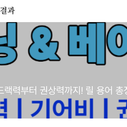
 결과
 드랙력부터 권상력까지! 릴 용어 