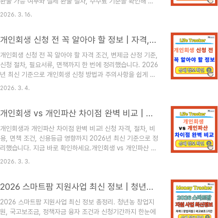
환불 가능 여부와 실제 환불 절차, 수수료 기준을 확인해 불
글에서는 퇴직금 IRP 수령 방법, 세금 구조, 절세 전략, 해지
필요한 손해를 줄이세요.KTX N카드란?KTX N카드는 코레
및 이전 방법, 계좌 개설까지 실제로 도움이 되..
2026. 3. 16.
일에서 판매하는 KTX 할인 정기권 개념의 이용권으로 일정
기간 동안 KTX 승차권을 할인된 가격으로 구매할 수 있는
개인회생 신청 전 꼭 알아야 할 정보 | 자격, 변제금, 신청절차, 필요서류, 면책 총정리
상품입니다.출장이나 장거리 이동이 잦은 사람들에게 특히
유용하며 최대 약 30% 수준의 할인 혜택을 받을 수 있습니
개인회생 신청 전 꼭 알아야 할 자격 조건, 변제금 산정 기준,
다.다만 일반 승차권과 달리 사용 조건과 환불 규정이 별도로
신청 절차, 필요서류, 면책까지 한 번에 정리했습니다. 2026
존재하기 때문에 구매 전에 반드시 확인하는 것이 중요합니
년 최신 기준으로 개인회생 신청 방법과 주의사항을 쉽게 안
다.KTX N카드는 보통 다음과 같은 특징을 가지고 있습니
내합니다.개인회생 신청 전 꼭 알아야 할 정보 | 자격, 변제
다.KTX 승차권 할인 구매 가능정해진 기간 동안 사용 가능
2026. 3. 4.
금, 신청절차, 필요서류, 면책 총정리최근 고금리와 경기 침
일정..
체로 인해 개인회생 신청을 고민하는 분들이 빠르게 늘고 있
개인회생 vs 개인파산 차이점 완벽 비교 | 신청 자격, 절차, 비용, 면책, 신용등급 총정리
습니다. 특히 카드론, 대출, 사업 실패 등으로 채무가 감당하
기 어려운 상황이라면 개인회생 제도를 정확히 이해하는 것
개인회생과 개인파산 차이점 완벽 비교! 신청 자격, 절차, 비
이 중요합니다.이 글에서는 개인회생 자격 조건, 변제금 계산
용, 면책 조건, 신용등급 영향까지 2026년 최신 기준으로 정
방법, 신청 절차, 필요 서류, 면책 요건까지 한 번에 정리해
리했습니다. 지금 바로 확인하세요.개인회생 vs 개인파산 차
드립니다.1. 개인회생이란?개인회생 제도는 일정한 소득이
이점 완벽 비교 빚이 감당되지 않는 상황에서 가장 많이 고민
있는 채무자가 법원의 인가를 받아 3~5년간 일정 금액..
2026. 3. 3.
하는 것이 개인회생과 개인파산 중 어떤 제도가 더 유리한가
입니다.두 제도 모두 채무를 법적으로 조정받는 방법이지만,
2026 스마트팜 지원사업 최신 정보 | 청년농 창업지원·국고보조·정책자금 융자 신청기간 총정리
신청 자격·변제 방식·신용등급 영향에서 큰 차이가 있습니다.
아래에서 핵심 차이를 정확히 정리해드리겠습니다.1. 개인회
2026 스마트팜 지원사업 최신 정보 총정리. 청년농 창업지
생이란?개인회생은 일정 소득이 있는 채무자가 법원에 신청
원, 국고보조금, 정책자금 융자 조건과 신청기간까지 한눈에
해 3~5년간 일부 금액을 갚으면 나머지 채무를 탕감받는 제