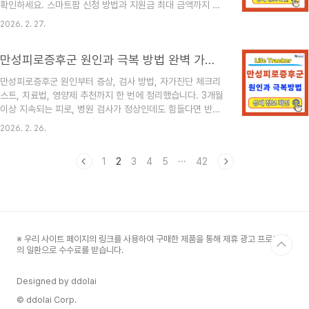
확인하세요. 스마트팜 신청 방법과 지원금 최대 금액까지 자
도입니다.✔ 신청 자격급여·사업소득 등 지속적인 소득이 있
세히 안내합니다.2026 스마트팜 지원사업, 지금 준비해야
는 사람무담보 채무 10억 원 이하담보 채무 15억 원 이하최
2026. 2. 27.
하는 이유2026년 스마트팜 지원사업은 청년농 창업 확대와
저생계..
고령 농업인의 자동화 전환 지원을 중심으로 확대 운영됩니
만성피로증후군 원인과 극복 방법 완벽 가이드 | 증상, 치료, 검사, 자가진단, 영양제
다. 특히 국고보조 + 정책자금 융자 병행 구조로 자부담을 줄
일 수 있어 관심이 매우 높습니다.최근 농림축산식품부 정책
만성피로증후군 원인부터 증상, 검사 방법, 자가진단 체크리
방향은✔ 청년농 유입 확대✔ 스마트온실·스마트축사 고도화
스트, 치료법, 영양제 추천까지 한 번에 정리했습니다. 3개월
✔ ICT 융합 자동화 설비 지원 강화입니다.스마트팜 지원사
이상 지속되는 피로, 병원 검사가 정상인데도 힘들다면 반드
업은 단순 시설 지원이 아니라 창업 패키지 형태로 진행되는
시 확인하세요.만성피로증후군이란?만성피로증후군은 충분
것이 2026년 핵심 변화입니다.스마트팜이란?스마트팜은
2026. 2. 26.
히 쉬어도 피로가 6개월 이상 지속되는 질환입니다. 단순한
ICT 기술을 ..
과로가 아니라 일상생활이 어려울 정도의 극심한 피로가 특
1
2
3
4
5
···
42
징입니다.특히 40~60대에서 “검사는 정상인데 계속 피곤하
다”는 경우가 많으며, 최근에는 30대 직장인과 자영업자 사
이에서도 증가 추세입니다.만성피로증후군 원인만성피로증
후군 원인은 명확하게 하나로 규정되지 않습니다. 다만 다음
과 같은 요인이 복합적으로 작용합니다.1. 면역 기능 이상바
이러스 감염 후 면역 균형이 무너지면서 발생하는 경우가 많
※ 우리 사이트 페이지의 링크를 사용하여 구매한 제품을 통해 제휴 광고 프로그램
습니다.2. 호르몬 불균형..
의 일환으로 수수료를 받습니다.
Designed by ddolai
© ddolai Corp.