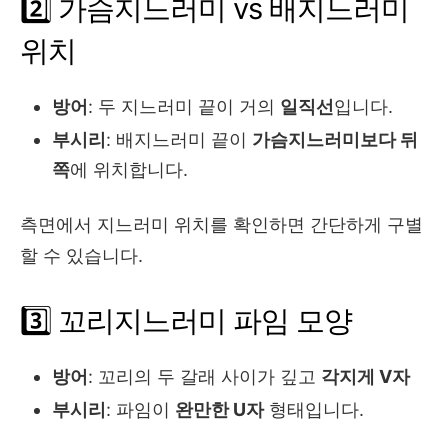
2️⃣ 가슴지느러미 vs 배지느러미
위치
방어
: 두 지느러미 끝이 거의
일직선
입니다.
부시리
: 배지느러미 끝이
가슴지느러미보다 뒤
쪽
에 위치합니다.
측면에서 지느러미 위치를 확인하면 간단하게 구별
할 수 있습니다.
3️⃣ 꼬리지느러미 파임 모양
방어
: 꼬리의 두 갈래 사이가 깊고
각지게 V자
부시리
: 파임이
완만한 U자
형태입니다.