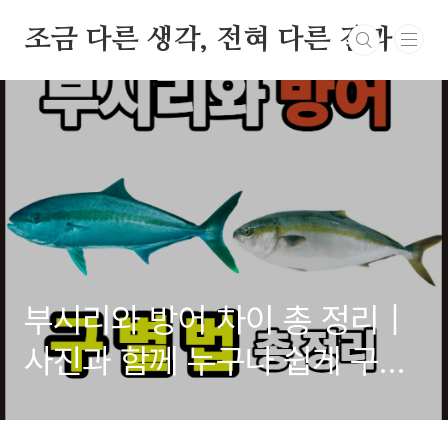
본문 바로가기
조금 다른 생각, 전혀 다른 결과
부시리와 방어 차이 총 정리｜
사진과 함께 누구나 쉽게 구분
하는 3초 판별법