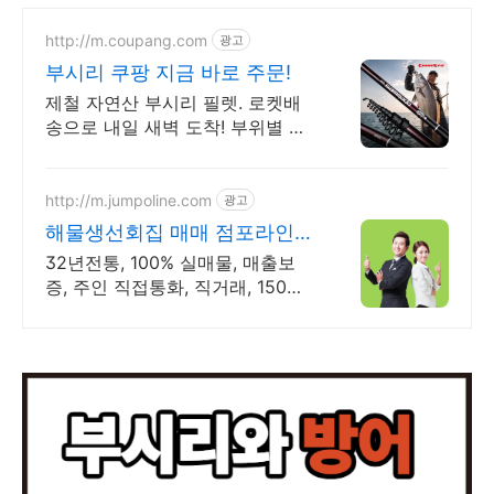
http://m.coupang.com
광고
부시리 쿠팡 지금 바로 주문!
제철 자연산 부시리 필렛. 로켓배
송으로 내일 새벽 도착! 부위별 숙
성회 진공포장! 집에서 편하게 신
선함을 맛보세요.
http://m.jumpoline.com
광고
해물생선회집 매매 점포라인
빠른 직거래 & 안전중개거래
32년전통, 100% 실매물, 매출보
증, 주인 직접통화, 직거래, 150명
에이전트