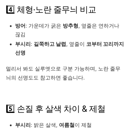
4️⃣ 체형·노란 줄무늬 비교
방어
: 가운데가 굵은
방추형
, 옆줄은 연하거나
끊김
부시리
:
길쭉하고 날렵
, 옆줄이
코부터 꼬리까지
선명
멀리서 봐도 실루엣으로 구분 가능하며, 노란 줄무
늬의 선명도도 참고하면 좋습니다.
5️⃣ 손질 후 살색 차이 & 제철
부시리
: 밝은 살색,
여름철
이 제철